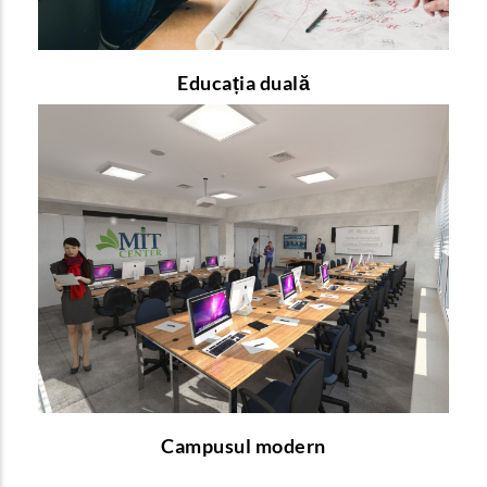
Educația duală
Campusul modern
Doriți să aflați mai multe despre cum arată și ce
facilități oferă un mediu de învățare modern?
pentru a afla mai multe detalii!
link-ul
Urmați
Campusul modern