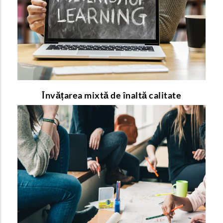
sunt beneficiile pe care le oferă profesorilor și
elevilor?
pentru a afla mai multe detalii!
link-ul
Urmați
Învățarea mixtă de înaltă calitate
Educația duală
Prin ce se deosebește educația duală de cea
tradițională și de ce merită să fie implementată?
pentru a afla mai multe detalii!
link-ul
Urmați