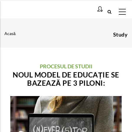
Mergi
la
conţinutul
principal
Acasă
Study
Breadcrumb
PROCESUL DE STUDII
NOUL MODEL DE EDUCAȚIE SE
BAZEAZĂ PE 3 PILONI:
Învățarea mixtă de înaltă calitate
Ce este învățarea mixtă de înaltă calitate și care