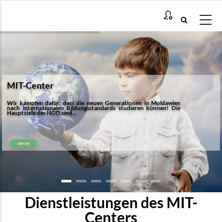
Direkt
zum
Inhalt
MIT-Center
Wir kämpfen dafür, dass die neuen Generationen in Moldawien
nach internationalen Bildungsstandards studieren können! Die
Hauptziele der NGO sind...
ÜBER UNS
Dienstleistungen des MIT-
Centers