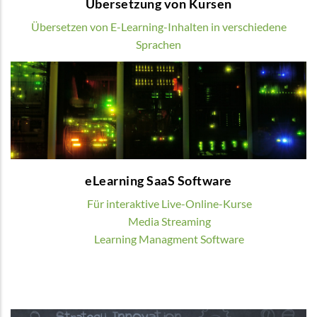
Übersetzung von Kursen
Übersetzen von E-Learning-Inhalten in verschiedene
Sprachen
eLearning SaaS Software
Wir bieten verschiedene digitale Lösungen
zur Organisation von Blended oder Online
Learning
eLearning SaaS Software
MEHR
Für interaktive Live-Online-Kurse
Media Streaming
Learning Managment Software