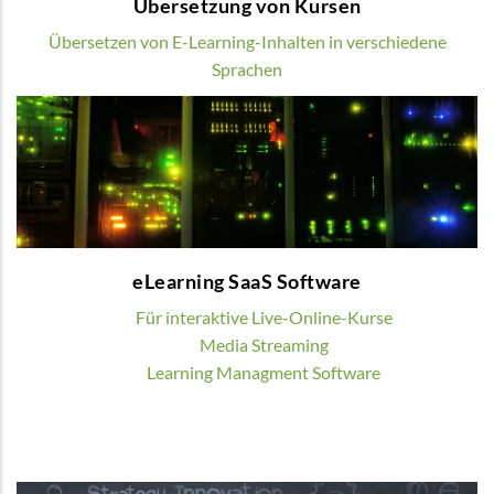
Übersetzung von Kursen
Übersetzen von E-Learning-Inhalten in verschiedene
Sprachen
eLearning SaaS Software
Wir bieten verschiedene digitale Lösungen
zur Organisation von Blended oder Online
Learning
eLearning SaaS Software
MEHR
Für interaktive Live-Online-Kurse
Media Streaming
Learning Managment Software