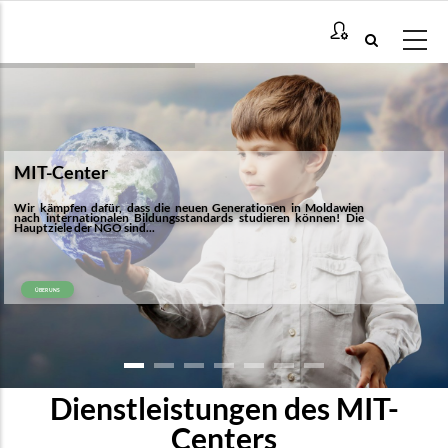
Direkt
zum
Inhalt
MIT-Center
Wir kämpfen dafür, dass die neuen Generationen in Moldawien
nach internationalen Bildungsstandards studieren können! Die
Hauptziele der NGO sind...
ÜBER UNS
Dienstleistungen des MIT-
Centers