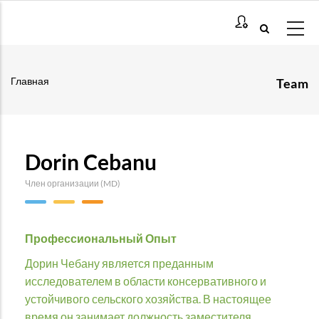
Перейти
к
основному
содержанию
Главная
Team
Строка
навигации
Dorin Cebanu
Член организации (MD)
Профессиональный Опыт
Дорин Чебану является преданным
исследователем в области консервативного и
устойчивого сельского хозяйства. В настоящее
время он занимает должность заместителя