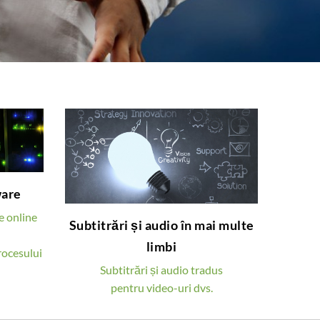
ware
Subtitrări și audio în mai
multe limbi
uții
ware
area
Oferim voice-over și
line
subtitrări multilingve
e online
Subtitrări și audio în mai multe
pentru videoclipuri dvs.
MULT
limbi
educaționale
rocesului
Subtitrări și audio tradus
AFLĂ MAI MULT
pentru video-uri dvs.