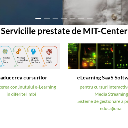
Serviciile prestate de MIT-Center
Traducerea cursurilor
eLearning SaaS Soft
Oferim traducerea
Oferim diferite sol
raducerea cursurilor
eLearning SaaS Soft
materialului educațional
digitale pentru organiz
făcută de câtre vorbitori
educației mixte sau on
erea conținutului e-Learning
pentru cursuri interactiv
nativi
în diferite limbi
Media Streaming
AFLĂ MAI 
Sisteme de gestionare a p
AFLĂ MAI MULT
educațional