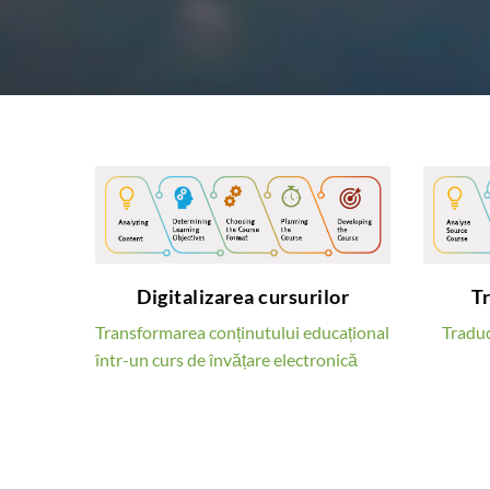
Digitalizarea cursurilor
Transformăm materialele
Digitalizarea cursurilor
T
educaționale obișnuite
în cele mai avansate
Transformarea conținutului educațional
Traduc
cursuri digitale
într-un curs de învățare electronică
AFLĂ MAI MULT