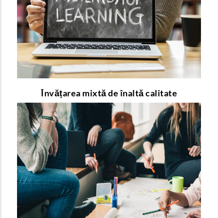
sunt beneficiile pe care le oferă profesorilor și
elevilor?
pentru a afla mai multe detalii!
link-ul
Urmați
Învățarea mixtă de înaltă calitate
Educația duală
Prin ce se deosebește educația duală de cea
tradițională și de ce merită să fie implementată?
pentru a afla mai multe detalii!
link-ul
Urmați