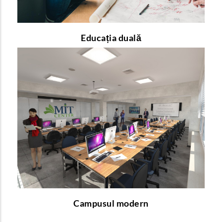
Educația duală
Campusul modern
Doriți să aflați mai multe despre cum arată și ce
facilități oferă un mediu de învățare modern?
pentru a afla mai multe detalii!
link-ul
Urmați
Campusul modern