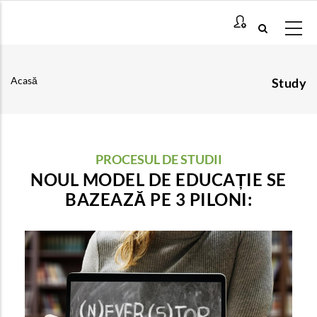
Mergi
la
conţinutul
principal
Acasă
Study
Breadcrumb
PROCESUL DE STUDII
NOUL MODEL DE EDUCAȚIE SE
BAZEAZĂ PE 3 PILONI:
Învățarea mixtă de înaltă calitate
Ce este învățarea mixtă de înaltă calitate și care